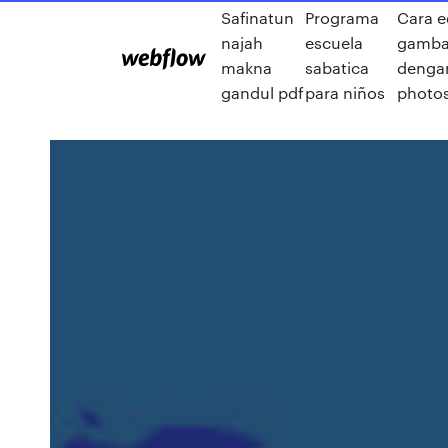
Safinatun
Programa
Cara e
najah
escuela
gamba
makna
sabatica
denga
gandul pdf
para niños
photo