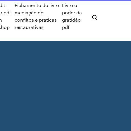
dit
Fichamento do livro
Livro o
r pdf
mediação de
poder da
n
conflitos e praticas
gratidão
shop
restaurativas
pdf