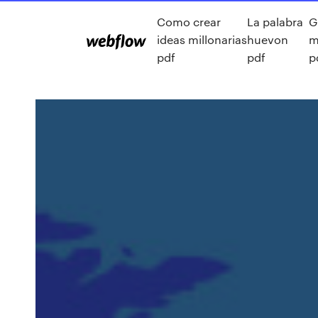
Como crear
La palabra
G
ideas millonarias
huevon
m
pdf
pdf
p