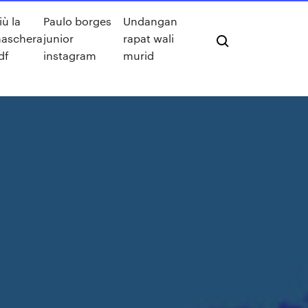
iù la
Paulo borges
Undangan
aschera
junior
rapat wali
df
instagram
murid