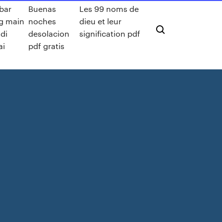
bar
Buenas
Les 99 noms de
g main
noches
dieu et leur
 di
desolacion
signification pdf
ai
pdf gratis