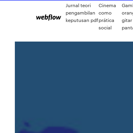
Jurnal teori
Cinema
Gam
pengambilan
como
oran
keputusan pdf
prática
gitar
social
pant