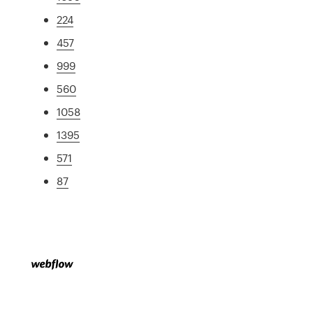
224
457
999
560
1058
1395
571
87