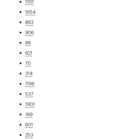
1101
1654
863
906
86
621
70
314
1196
537
1901
189
601
253