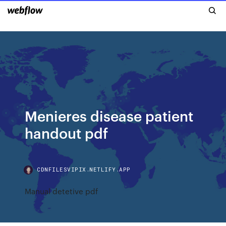
Menieres disease patient
handout pdf
CDNFILESVIPIX.NETLIFY.APP
Manual detetive pdf