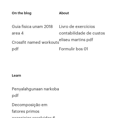
On the blog
About
Guia fisica unam 2018
Livro de exercícios
area 4
contabilidade de custos
eliseu martins pdf
Crossfit named workouts
pdf
Formulir bos 01
Learn
Penyalahgunaan narkoba
pdf
Decomposição em
fatores primos
exercicios resolvidos 6