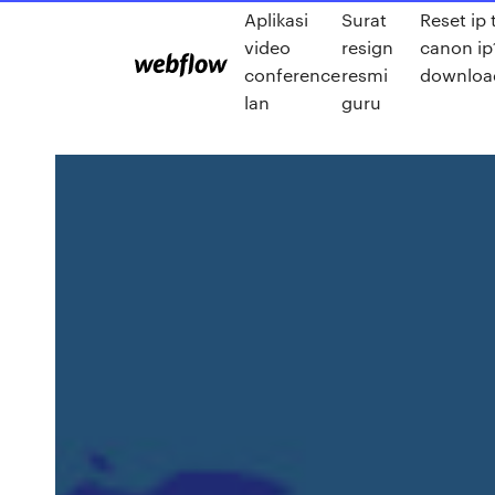
Aplikasi
Surat
Reset ip 
video
resign
canon i
conference
resmi
downloa
lan
guru