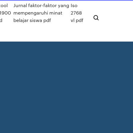
tool
Jurnal faktor-faktor yang
Iso
p1900
mempengaruhi minat
2768
d
belajar siswa pdf
vl pdf