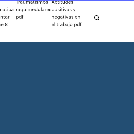
Traumatismos
Actitudes
matica
raquimedulares
positivas y
ntar
pdf
negativas en
e 8
el trabajo pdf