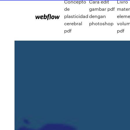
Concepto
Cara edit
Livro
de
gambar pdf
mate
plasticidad
dengan
eleme
cerebral
photoshop
volum
pdf
pdf