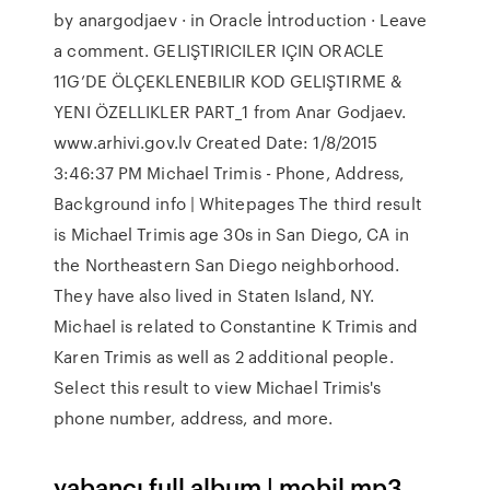
by anargodjaev · in Oracle İntroduction · Leave
a comment. GELIŞTIRICILER IÇIN ORACLE
11G’DE ÖLÇEKLENEBILIR KOD GELIŞTIRME &
YENI ÖZELLIKLER PART_1 from Anar Godjaev.
www.arhivi.gov.lv Created Date: 1/8/2015
3:46:37 PM Michael Trimis - Phone, Address,
Background info | Whitepages The third result
is Michael Trimis age 30s in San Diego, CA in
the Northeastern San Diego neighborhood.
They have also lived in Staten Island, NY.
Michael is related to Constantine K Trimis and
Karen Trimis as well as 2 additional people.
Select this result to view Michael Trimis's
phone number, address, and more.
yabancı full album | mobil mp3