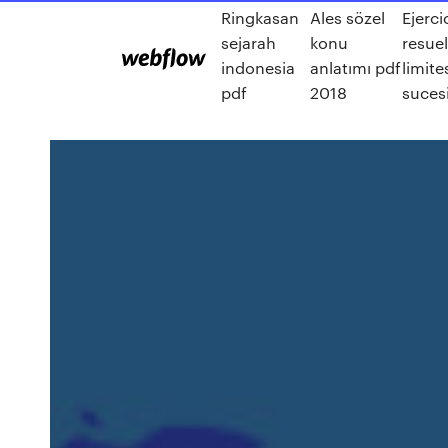
Ringkasan
Ales sözel
Ejerci
sejarah
konu
resue
indonesia
anlatımı pdf
limite
pdf
2018
suces