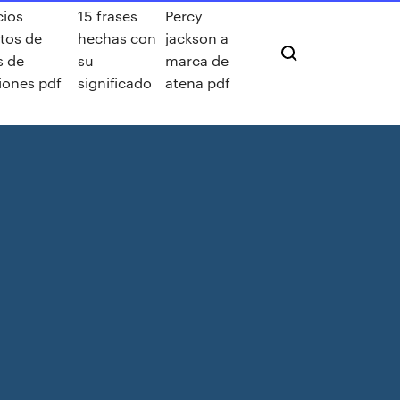
cios
15 frases
Percy
ltos de
hechas con
jackson a
s de
su
marca de
iones pdf
significado
atena pdf