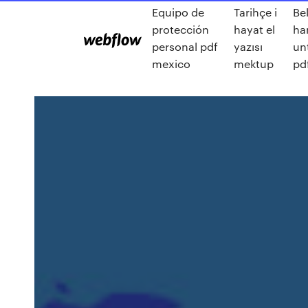
Equipo de
Tarihçe i
Bel
protección
hayat el
ha
personal pdf
yazısı
un
mexico
mektup
pd