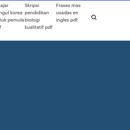
ajar
Skripsi
Frases mas
ngul korea
pendidikan
usadas en
tuk pemula
biologi
ingles pdf
f
kualitatif pdf